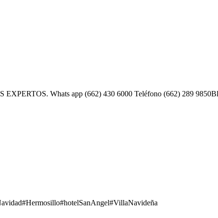
S. Whats app (662) 430 6000 Teléfono (662) 289 9850Blvd. Ga
? #Navidad#Hermosillo#hotelSanAngel#VillaNavideña