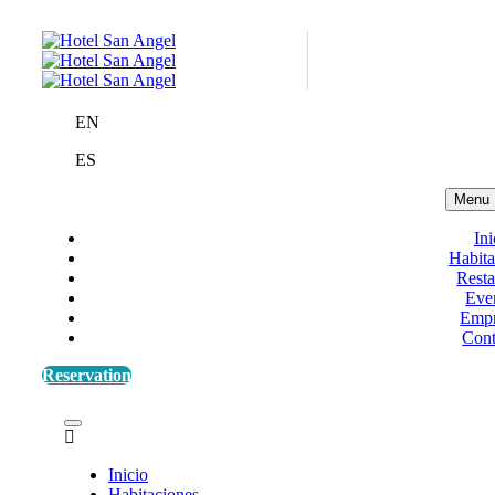
EN
ES
Menu
Ini
Habita
Resta
Eve
Empr
Cont
Reservation
Inicio
Habitaciones